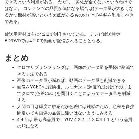
できるという利点がある。 ただし、劣化が全くないというわけで
はない。 コンテンツの品質が気になる場合は(データ量が大きくな
るかつ機材が高いという欠点があるものの）YUV444を利用すべき
である。
放送用素材は主に4:2:2で制作されている。 テレビ放送時や
BD/DVDでは4:2:0で動画が配信されることとなる。
まとめ
クロマサブサンプリングは、画像のデータ量を手軽に削減で
きる手法である
画像のデータ量が減れば、動画のデータ量も削減できる
画像をYCbCrに変換後、ルミナンス(輝度Y)成分はそのまま
でクロマ(色差CbCr)を間引くことによってデータ量を削減
する
人間の目は輝度に敏感だが色差には鈍感のため、色差を多少
間引いても画像の品質に違いはないようにみえる
4:4:4 は 最も高品質で、YUV 4:2:2、4:2:0/4:1:1 という品質
の順になる