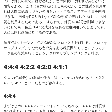
人には輝度の変化には敏感だが、色の変化には鈍感であるという
性質がある。 これは目の構造によるものだが、この性質を利用す
れば人間に認識しづらい領域をカットすることでデータ量を削減
できる。 画像をRGBではなくYCbCr形式で表現したのは、この性
質を利用するためである。 すなわち、輝度Yの成分は削減できな
いにしても、色差Cb/Crの成分ならある程度間引いてしまっても、
人には同じ画像に見えるのである。
輝度Yはルミナンス、色差Cb/Crはクロマとも呼ばれる。 クロマを
サンプリング、すなわち色成分をある程度間引くことによってデ
ータ量の削減を行うことを、クロマサブサンプリングと呼ぶ。
4:4:4 4:2:2 4:2:0 4:1:1
クロマ(色成分）の削減の仕方にはいくつかの方式があり、4:2:2、
4:2:0、4:1:1 といったものが存在する。
4:4:4
まずはじめに4:4:4フォーマットについて述べる。 4:4:4 は輝度信
号1画素あたりに8ビット割りあて、色差信号それぞれにも8ビット