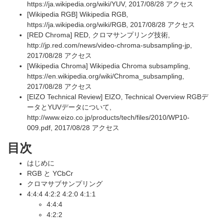
https://ja.wikipedia.org/wiki/YUV
, 2017/08/28 アクセス
[Wikipedia RGB] Wikipedia RGB,
https://ja.wikipedia.org/wiki/RGB
, 2017/08/28 アクセス
[RED Chroma] RED, クロマサンプリング技術,
http://jp.red.com/news/video-chroma-subsampling-jp
,
2017/08/28 アクセス
[Wikipedia Chroma] Wikipedia Chroma subsampling,
https://en.wikipedia.org/wiki/Chroma_subsampling
,
2017/08/28 アクセス
[EIZO Technical Review] EIZO, Technical Overview RGBデ
ータとYUVデータについて,
http://www.eizo.co.jp/products/tech/files/2010/WP10-
009.pdf
, 2017/08/28 アクセス
目次
はじめに
RGB と YCbCr
クロマサブサンプリング
4:4:4 4:2:2 4:2:0 4:1:1
4:4:4
4:2:2