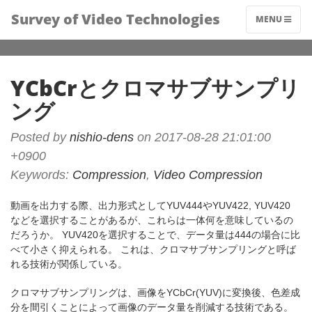
Survey of Video Technologies
MENU
YCbCrとクロマサブサンプリ
ング
Posted by
nishio-dens
on 2017-08-28 21:01:00
+0900
Keywords:
Compression
,
Video Compression
動画を出力する際、出力形式としてYUV444やYUV422, YUV420
などを選択することがあるが、これらは一体何を意味しているの
だろうか。 YUV420を選択することで、データ量は444の場合に比
べて小さく抑えられる。 これは、クロマサブサンプリングと呼ば
れる技術が関係している。
クロマサブサンプリングは、画像をYCbCr(YUV)に変換後、色差成
分を間引くことによって画像のデータ量を削減する技術である。