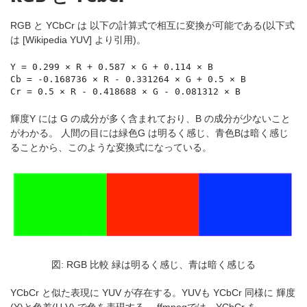
RGB と YCbCr は 以下の計算式で相互に変換が可能である(以下式
は [Wikipedia YUV] より引用)。
Y
=
0
.
299
×
R
+
0
.
587
×
G
+
0
.
114
×
B
Cb
=
-
0
.
168736
×
R
-
0
.
331264
×
G
+
0
.
5
×
B
Cr
=
0
.
5
×
R
-
0
.
418688
×
G
-
0
.
081312
×
B
輝度Y には G の成分が多く含まれており、B の成分が少ないこと
がわかる。 人間の目には緑色G は明るく感じ、青色Bは暗く感じ
ることから、このような変換式になっている。
図: RGB 比較 緑は明るく感じ、青は暗く感じる
YCbCr と似た表現に YUV が存在する。YUVも YCbCr 同様に 輝度
(Y)と色差(U,V) で色を表現する。 ffmpegでは、YCbCr を