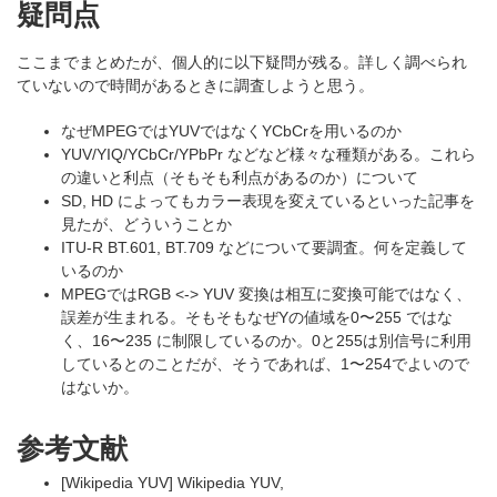
疑問点
ここまでまとめたが、個人的に以下疑問が残る。詳しく調べられ
ていないので時間があるときに調査しようと思う。
なぜMPEGではYUVではなくYCbCrを用いるのか
YUV/YIQ/YCbCr/YPbPr などなど様々な種類がある。これら
の違いと利点（そもそも利点があるのか）について
SD, HD によってもカラー表現を変えているといった記事を
見たが、どういうことか
ITU-R BT.601, BT.709 などについて要調査。何を定義して
いるのか
MPEGではRGB <-> YUV 変換は相互に変換可能ではなく、
誤差が生まれる。そもそもなぜYの値域を0〜255 ではな
く、16〜235 に制限しているのか。0と255は別信号に利用
しているとのことだが、そうであれば、1〜254でよいので
はないか。
参考文献
[Wikipedia YUV] Wikipedia YUV,